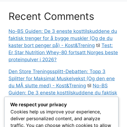
Recent Comments
No-BS Guiden: De 3 eneste kosttilskuddene du
faktisk trenger for å bygge muskler (Og de du
kaster bort penger på) - Kost&Trening
til
Test:
Er Star Nutrition Whey-80 fortsatt Norges beste
proteinpulver i 2026?
Den Store Treningssplitt-Debatten: Topp 3
Splitter for Maksimal Muskelvekst (Og den ene
du MÅ slutte med) - Kost&Trening
til
No-BS
Guiden: De 3 eneste kosttilskuddene du faktisk
trenger for å bygge muskler (Og de du kaster
We respect your privacy
bort penger på)
Cookies help us improve your experience,
deliver personalized content, and analyze
No-BS Guiden: De 3 eneste kosttilskuddene du
traffic. You can choose which cookies to allow
faktisk trenger for å bygge muskler (Og de du