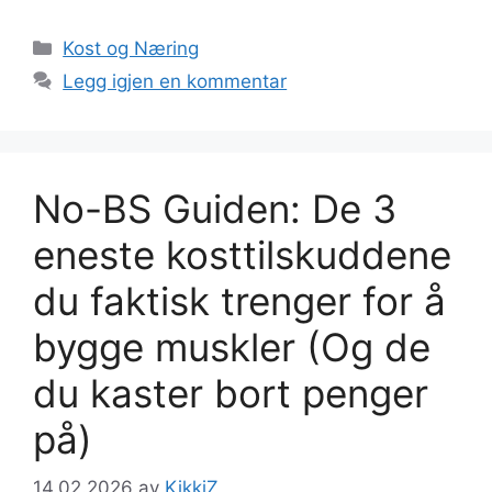
Kategorier
Kost og Næring
Legg igjen en kommentar
No-BS Guiden: De 3
eneste kosttilskuddene
du faktisk trenger for å
bygge muskler (Og de
du kaster bort penger
på)
14.02.2026
av
KikkiZ