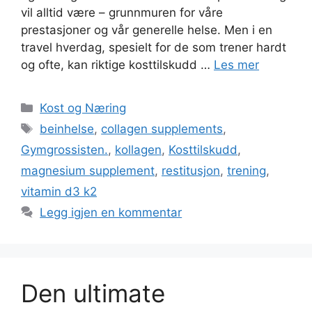
vil alltid være – grunnmuren for våre
prestasjoner og vår generelle helse. Men i en
travel hverdag, spesielt for de som trener hardt
og ofte, kan riktige kosttilskudd …
Les mer
Kategorier
Kost og Næring
Stikkord
beinhelse
,
collagen supplements
,
Gymgrossisten.
,
kollagen
,
Kosttilskudd
,
magnesium supplement
,
restitusjon
,
trening
,
vitamin d3 k2
Legg igjen en kommentar
Den ultimate