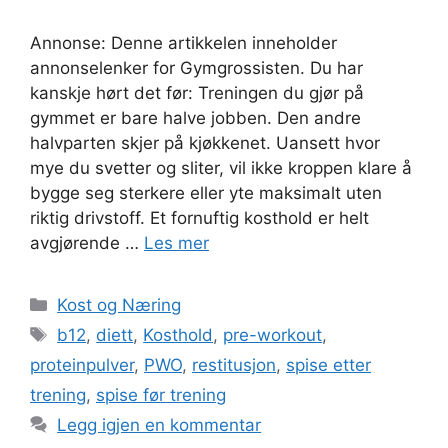
Annonse: Denne artikkelen inneholder
annonselenker for Gymgrossisten. Du har
kanskje hørt det før: Treningen du gjør på
gymmet er bare halve jobben. Den andre
halvparten skjer på kjøkkenet. Uansett hvor
mye du svetter og sliter, vil ikke kroppen klare å
bygge seg sterkere eller yte maksimalt uten
riktig drivstoff. Et fornuftig kosthold er helt
avgjørende …
Les mer
Kategorier
Kost og Næring
Stikkord
b12
,
diett
,
Kosthold
,
pre-workout
,
proteinpulver
,
PWO
,
restitusjon
,
spise etter
trening
,
spise før trening
Legg igjen en kommentar