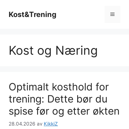
Hopp
til
Kost&Trening
Meny
innhold
Kost og Næring
Optimalt kosthold for
trening: Dette bør du
spise før og etter økten
28.04.2026
av
KikkiZ